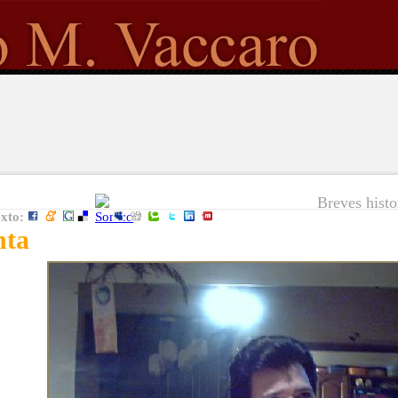
Breves histo
exto:
nta