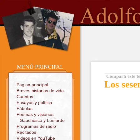
o
Sitio oficial
MENÚ PRINCIPAL
Compartí este t
Los sese
Pagina principal
Breves historias de vida
Cuentos
Ensayos y política
Fábulas
Poemas y visiones
Gauchesco y Lunfardo
Programas de radio
Recitados
Videos en YouTube