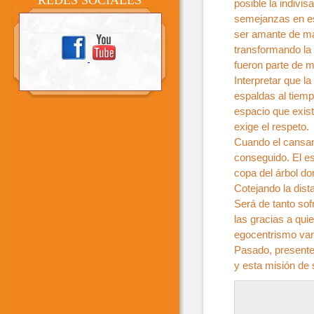
REDES SOCIALES
posible la indivi
semejanzas en es
ser amante de man
transformando la
fueron parte de m
Interpretar que la
espaldas al tiemp
espacio que exis
exige el respeto.
Cuando el cansanc
conseguido. El es
copa del árbol d
Cotejando la dist
Será de tanto so
las gracias a qui
egocentrismo van
Pasado, presente 
y esta misión de 