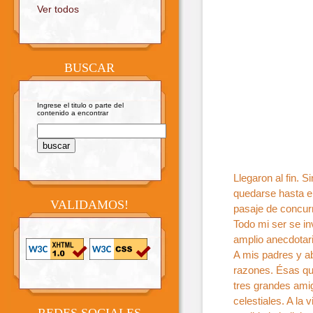
Ver todos
BUSCAR
Ingrese el titulo o parte del
contenido a encontrar
Llegaron al fin. S
quedarse hasta e
VALIDAMOS!
pasaje de concurr
Todo mi ser se in
amplio anecdotari
A mis padres y a
razones. Ésas qu
tres grandes amig
celestiales. A l