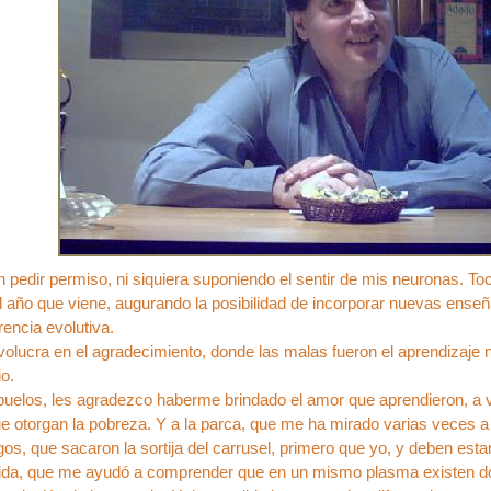
in pedir permiso, ni siquiera suponiendo el sentir de mis neuronas. Toc
l año que viene, augurando la posibilidad de incorporar nuevas ens
encia evolutiva.
volucra en el agradecimiento, donde las malas fueron el aprendizaj
o.
buelos, les agradezco haberme brindado el amor que aprendieron, a v
e otorgan la pobreza. Y a la parca, que me ha mirado varias veces a
os, que sacaron la sortija del carrusel, primero que yo, y deben es
a vida, que me ayudó a comprender que en un mismo plasma existen do