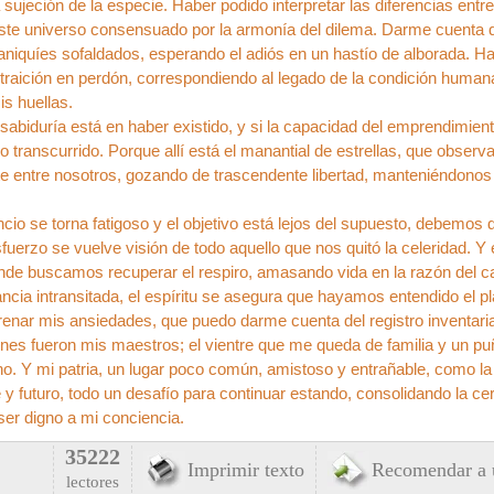
sa sujeción de la especie. Haber podido interpretar las diferencias en
te universo consensuado por la armonía del dilema. Darme cuenta q
iquíes sofaldados, esperando el adiós en un hastío de alborada. Hab
 traición en perdón, correspondiendo al legado de la condición huma
is huellas.
 sabiduría está en haber existido, y si la capacidad del emprendimiento
o transcurrido. Porque allí está el manantial de estrellas, que observa
te entre nosotros, gozando de trascendente libertad, manteniéndonos
io se torna fatigoso y el objetivo está lejos del supuesto, debemos
fuerzo se vuelve visión de todo aquello que nos quitó la celeridad. Y
onde buscamos recuperar el respiro, amasando vida en la razón del c
ancia intransitada, el espíritu se asegura que hayamos entendido el p
frenar mis ansiedades, que puedo darme cuenta del registro inventar
enes fueron mis maestros; el vientre que me queda de familia y un puñ
o. Y mi patria, un lugar poco común, amistoso y entrañable, como la
y futuro, todo un desafío para continuar estando, consolidando la ce
ser digno a mi conciencia.
35222
Imprimir texto
Recomendar a 
lectores