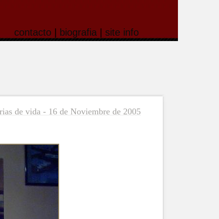
contacto
|
biografia
|
site info
rias de vida - 16 de Noviembre de 2005