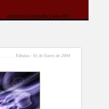
contacto
|
biografia
|
site info
Fábulas - 01 de Enero de 2004