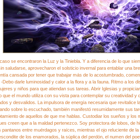
caso se encontraron la Luz y la Tiniebla. Y a diferencia de lo que siem
in saludarse, aprovecharon el solsticio invernal para entablar una bre
entía cansada por tener que trabajar más de lo acostumbrado, comenz
: -Debo darle luminosidad y calor a la flora y a la fauna. Ritmo a los 
jeres y niños para que atiendan sus tareas. Abrir Iglesias y propicia
o que el mundo utiliza con su vista para contemplar su creatividad y 
os y desvalidos. La impulsora de energía necesaria que revitalice l
itando sobre lo escuchado, también manifestó resumidamente sus ta
otamiento de aquellos de que me hablas. Custodiar los sueños y los 
ues creen que a la maldad pertenezco. Soy protectora de lobos, de h
pantanos entre muérdagos y raíces, mientras el ojo reluciente de la
scondite de los enamorados, la súplica del perdón, el numen del poet