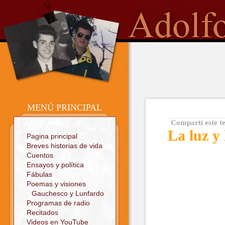
o
Sitio oficial
MENÚ PRINCIPAL
Compartí este t
La luz y 
Pagina principal
Breves historias de vida
Cuentos
Ensayos y política
Fábulas
Poemas y visiones
Gauchesco y Lunfardo
Programas de radio
Recitados
Videos en YouTube