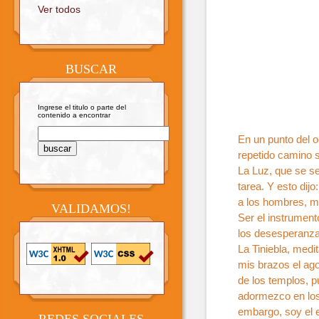
Ver todos
BUSCAR
Ingrese el titulo o parte del
contenido a encontrar
En un punto del o
repetido camino s
La Luz, que se s
tarea. Y esto dijo
a los hombres, mu
VALIDAMOS!
Ser el instrument
los desesperanzad
La Tiniebla, med
mis brazos el ag
de los templos, p
adormezco en los 
embargo, soy el e