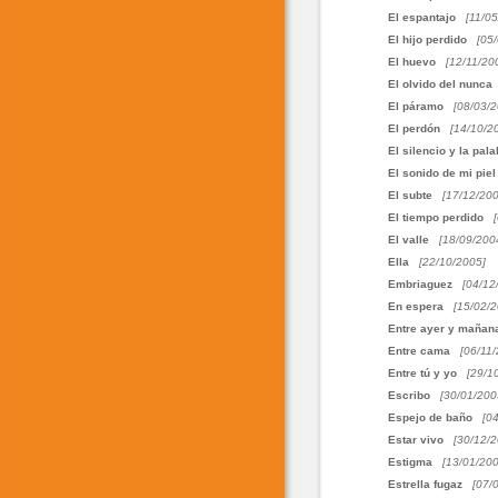
El espantajo
[11/0
El hijo perdido
[05
El huevo
[12/11/20
El olvido del nunca
El páramo
[08/03/2
El perdón
[14/10/2
El silencio y la pala
El sonido de mi piel
El subte
[17/12/200
El tiempo perdido
El valle
[18/09/200
Ella
[22/10/2005]
Embriaguez
[04/12
En espera
[15/02/2
Entre ayer y mañan
Entre cama
[06/11
Entre tú y yo
[29/1
Escribo
[30/01/200
Espejo de baño
[0
Estar vivo
[30/12/2
Estigma
[13/01/200
Estrella fugaz
[07/