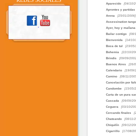
REDES SOCIALES
Aparecido
[04/10/2
Aprontes y partidas
Arena
[25/01/2006]
Assessination tang
Ayer, hoy y mañana
Bailar contigo
[08/
Bienvenida
[14/10/
Boca de tul
[23/05/
Bohemia
[22/10/20
Brindis
[09/09/2002
Buenos Aires
[26/
Calendario
[19/09/
Camino
[08/11/200
Cancelación por fal
Candombe
[15/05/
Carta de un pura sa
Cascada
[09/09/20
Ceguera
[03/10/20
Cercando finales
[
Chateando
[08/11/
Chiquilín
[09/12/20
Cigarrillo
[17/08/20