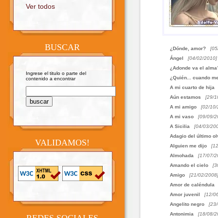
Ver todos
BUSCAR
¿Dónde, amor?
[05
Ángel
[04/02/2010]
¿Adonde va el alma
Ingrese el titulo o parte del
¿Quién... cuando m
contenido a encontrar
A mi cuarto de hija
Aún estamos
[29/1
A mi amigo
[02/10/
A mi vaso
[09/09/2
A Sicilia
[04/03/20
Adagio del último ol
VALIDAMOS!
Alguien me dijo
[1
Almohada
[17/07/2
Amando el cielo
[3
Amigo
[21/02/2008
Amor de caléndula
Amor juvenil
[12/0
Angelito negro
[23
Antonimia
[18/08/2