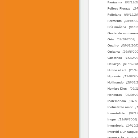
Fantasma
[06/12/2
Felices Fiestas
[24
Feliciano
[09/12/20
Fermento
[06/06/2
Fría mañana
[06/0
Gastando mi maner
Gris
[02/10/2004]
Guajiro
[08/03/200
Guitarra
[26/08/200
Gustando
[15/02/2
Hallazgo
[01/07/20
Himno al sol
[25/1
Hipnosis
[13/09/20
Hollinando
[28/02/
Hombre Dios
[06/1
Honduras
[08/06/2
Inclemencia
[04/11
Ineluctable amor
[
Inmortalidad
[09/1
Inope
[13/09/2006]
Internícola
[14/10/
Interviú a un tangue
Inundación
[12/01/