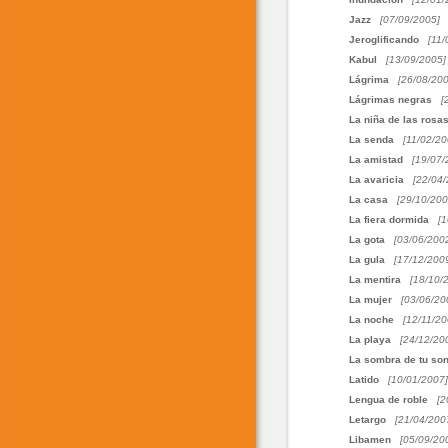
Jazz
[07/09/2005]
Jeroglificando
[11/
Kabul
[13/09/2005]
Lágrima
[26/08/200
Lágrimas negras
[
La niña de las rosa
La senda
[11/02/20
La amistad
[19/07/
La avaricia
[22/04/
La casa
[29/10/200
La fiera dormida
[1
La gota
[03/06/200
La gula
[17/12/200
La mentira
[18/10/
La mujer
[03/06/20
La noche
[12/11/20
La playa
[24/12/20
La sombra de tu son
Latido
[10/01/2007]
Lengua de roble
[2
Letargo
[21/04/200
Libamen
[05/09/20