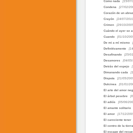
Como nada
[15/07/
Condena
[27/02/20
Corazón de un abra
Crayón
[24/07/2010
Crimen
[29/10/2005
Cuándo el ayer se 
Cuando
[01/10/200
De mi a mí mismo
Definitivamente
[1
Desafinando
[25/0
Desamores
[04/05
Detrás del espejo
Dimanando cada
[
Disputa
[21/05/200
Dulcinea
[01/01/20
El arte del amor ne
El árbol pesebre
[
El adiós
[05/06/200
El amante solitario
El amor
[17/12/200
El careciente tener
El centro de la tierr
El escape del recue