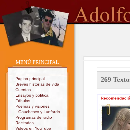
o
Sitio oficial
MENÚ PRINCIPAL
269 Tex
Pagina principal
Breves historias de vida
Cuentos
Ensayos y política
Recomendación
Fábulas
Poemas y visiones
Gauchesco y Lunfardo
Programas de radio
Recitados
Videos en YouTube