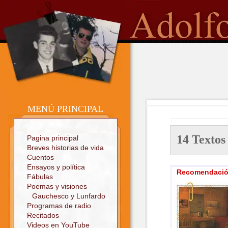
o
Sitio oficial
MENÚ PRINCIPAL
14 Text
Pagina principal
Breves historias de vida
Cuentos
Ensayos y política
Recomendación
Fábulas
Poemas y visiones
Gauchesco y Lunfardo
Programas de radio
Recitados
Videos en YouTube