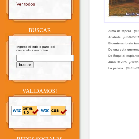
Ver todos
BUSCAR
Alma de tapera
[03
Analista
[02/04/201
Bicentenario sin ta
Ingrese el titulo o parte del
De una sola queren
contenido a encontrar
De ñoqui al espiant
Juan Reviro
[26/05
La pebeta
[04/02/2
VALIDAMOS!