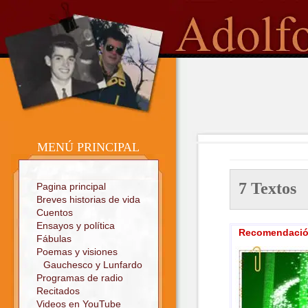
o
Sitio oficial
MENÚ PRINCIPAL
7 Texto
Pagina principal
Breves historias de vida
Cuentos
Ensayos y política
Recomendación
Fábulas
Poemas y visiones
Gauchesco y Lunfardo
Programas de radio
Recitados
Videos en YouTube