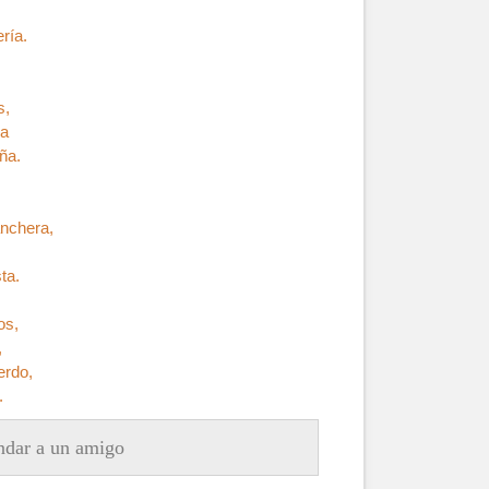
ría.
s,
da
ña.
anchera,
ta.
os,
,
erdo,
.
dar a un amigo