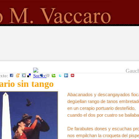
Gauch
exto:
ario sin tango
Abacanados y descangayados fioc
degüellan rango de tanos embretad
en un cerapio portuario desteñido,
cuando el dos por cuatro se bailab
De farabutes dones y escuchas pr
nos empilchan la croqueta del pisp