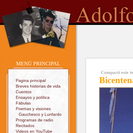
o
Sitio oficial
MENÚ PRINCIPAL
Compartí este t
Bicenten
Pagina principal
Breves historias de vida
Cuentos
Ensayos y política
Fábulas
Poemas y visiones
Gauchesco y Lunfardo
Programas de radio
Recitados
Videos en YouTube