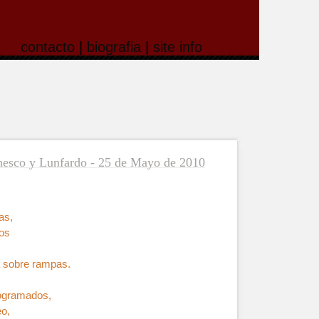
contacto
|
biografia
|
site info
esco y Lunfardo - 25 de Mayo de 2010
as,
os
a sobre rampas.
ogramados,
eo,