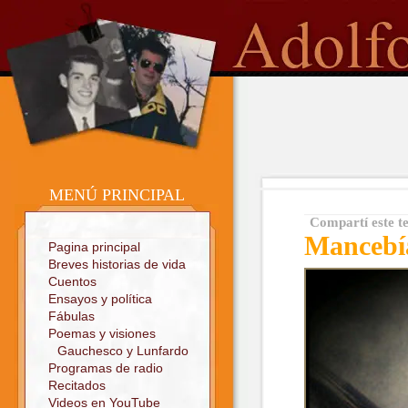
o
Sitio oficial
MENÚ PRINCIPAL
Compartí este t
Mancebí
Pagina principal
Breves historias de vida
Cuentos
Ensayos y política
Fábulas
Poemas y visiones
Gauchesco y Lunfardo
Programas de radio
Recitados
Videos en YouTube