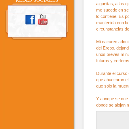
REDES SOCIALES
algunitas, a las 
me sucede en sem
lo contiene. Es p
mantenida con la 
circunstancias de
Mi cacareo adquie
del Erebo, dejand
unos breves minut
futuros y certero
Durante el curso
que ahuecaron el 
que sólo la muert
Y aunque se que 
donde se alojan 