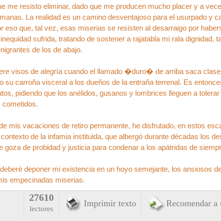
que me resisto eliminar, dado que me producen mucho placer y a vece
anas. La realidad es un camino desventajoso para el usurpado y ca
or eso que, tal vez, esas miserias se resisten al desarraigo por haber
inequidad sufrida, tratando de sostener a rajatabla mi rala dignidad, 
nigrantes de los de abajo.
re visos de alegría cuando el llamado �duro� de arriba saca clase t
o su carroña visceral a los dueños de la entraña terrenal. Es entonce
os, pidiendo que los anélidos, gusanos y lombrices lleguen a tolerar 
s cometidos.
 de mis vacaciones de retiro permanente, he disfrutado, en estos es
contexto de la infamia instituida, que albergó durante décadas los d
e goza de probidad y justicia para condenar a los apátridas de siempr
deberé deponer mi existencia en un hoyo semejante, los ansiosos dev
mis empecinadas miserias.
27610
Imprimir texto
Recomendar a 
lectores