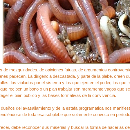
 de mezquindades, de opiniones fatuas, de argumentos controversial
enes padecen. La dirigencia descastada, y parte de la plebe, creen qu
lles, los violados por el sistema y los que ejercen el poder, los que
 que reciben un bono o un plan trabajar son meramente vagos que se 
teger el bien público y las bases formativas de la convivencia.
ueños del avasallamiento y de la estafa programática nos manifies
ntendiéndose de toda esa subplebe que solamente convoca en período
recer, debe reconocer sus miserias y buscar la forma de hacerlas d