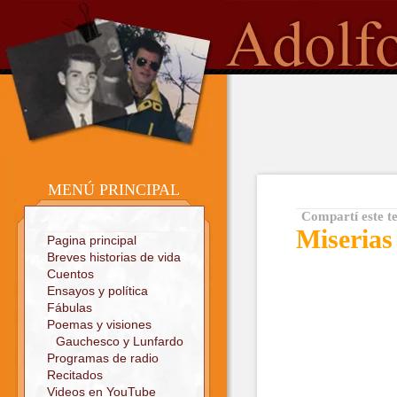
o
Sitio oficial
MENÚ PRINCIPAL
Compartí este t
Miserias
Pagina principal
Breves historias de vida
Cuentos
Ensayos y política
Fábulas
Poemas y visiones
Gauchesco y Lunfardo
Programas de radio
Recitados
Videos en YouTube