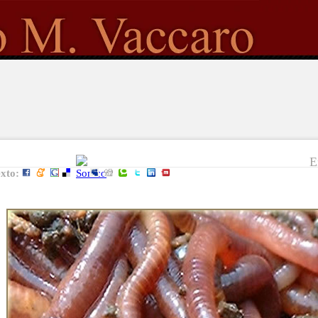
E
exto: