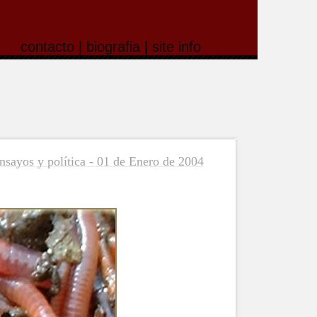
contacto
|
biografia
|
site info
nsayos y política - 01 de Enero de 2004