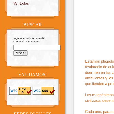
Ver todos
BUSCAR
Ingrese el titulo o parte del
contenido a encontrar
Estamos plagados
testimonio de qui
duermen en las ca
VALIDAMOS!
ambulantes y los
que tienden a pro
Los magnánimos d
civilizada, dese
Cada uno, para c