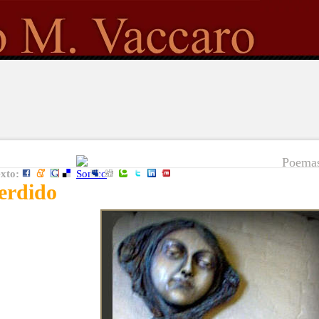
Poemas
exto:
perdido