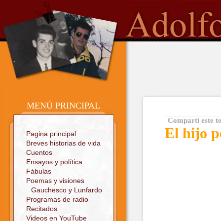
o
Sitio oficial
MENÚ PRINCIPAL
Compartí este t
El hijo 
Pagina principal
Breves historias de vida
Cuentos
Ensayos y política
Fábulas
Poemas y visiones
Gauchesco y Lunfardo
Programas de radio
Recitados
Videos en YouTube