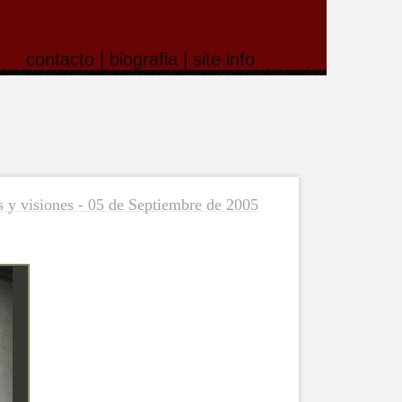
contacto
|
biografia
|
site info
 y visiones - 05 de Septiembre de 2005