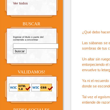
Ver todos
BUSCAR
¿Qué debo hacer 
Ingrese el titulo o parte del
contenido a encontrar
Las sábanas se e
sombras de tus ce
Un altar sin rueg
entorpeciendo el
envuelve tu letar
VALIDAMOS!
Ya ni el recuerdo
donde se esconde
Tal vez el egoís
entiende de razo