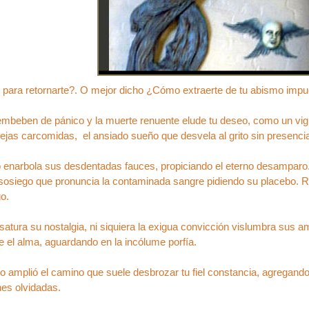
para retornarte?. O mejor dicho ¿Cómo extraerte de tu abismo impu
mbeben de pánico y la muerte renuente elude tu deseo, como un vigía
jas carcomidas, el ansiado sueño que desvela al grito sin presenci
o enarbola sus desdentadas fauces, propiciando el eterno desamparo. 
 sosiego que pronuncia la contaminada sangre pidiendo su placebo. R
go.
 satura su nostalgia, ni siquiera la exigua convicción vislumbra sus am
 el alma, aguardando en la incólume porfía.
mo amplió el camino que suele desbrozar tu fiel constancia, agrega
nes olvidadas.