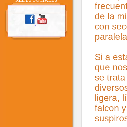
REDES SOCIALES
frecuen
de la m
con sec
paralela
Si a es
que nos
se trat
diverso
ligera, 
falcon 
suspiros