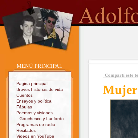
o
Sitio oficial
MENÚ PRINCIPAL
Compartí este t
Pagina principal
Mujer
Breves historias de vida
Cuentos
Ensayos y política
Fábulas
Poemas y visiones
Gauchesco y Lunfardo
Programas de radio
Recitados
Videos en YouTube