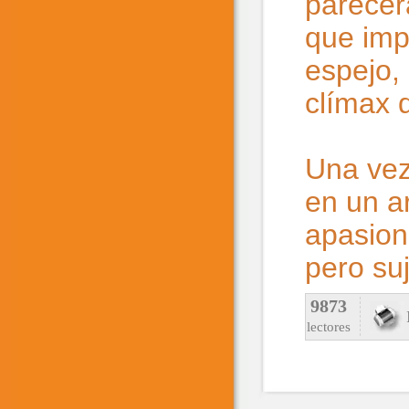
parecer
que imp
espejo, 
clímax 
Una vez
en un ar
apasion
pero su
9873
lectores