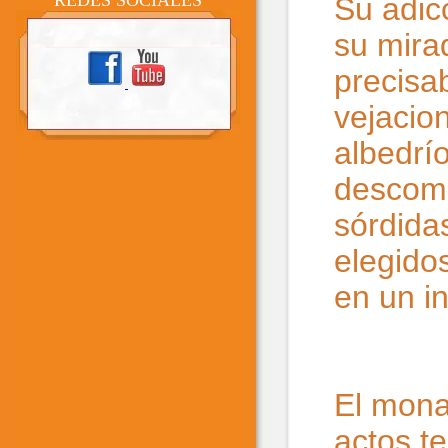
REDES SOCIALES
Su adic
su mira
precisa
vejacio
albedrí
descomp
sórdida
elegido
en un in
El mona
actos te