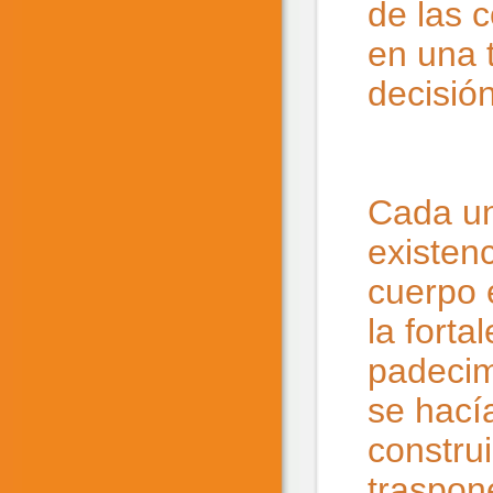
de las 
en una 
decisió
Cada un
existen
cuerpo 
la forta
padecimi
se hací
constru
traspon