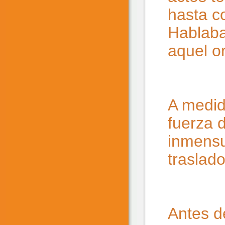
hasta c
Hablaba
aquel o
A medid
fuerza 
inmensu
traslado
Antes d