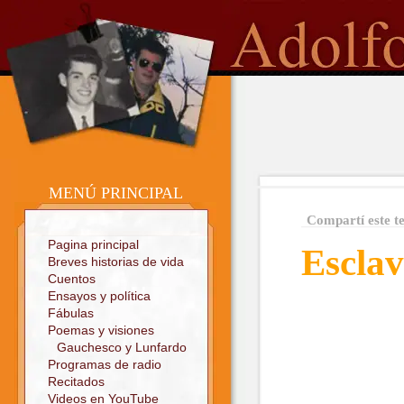
o
Sitio oficial
MENÚ PRINCIPAL
Compartí este t
Pagina principal
Esclav
Breves historias de vida
Cuentos
Ensayos y política
Fábulas
Poemas y visiones
Gauchesco y Lunfardo
Programas de radio
Recitados
Videos en YouTube