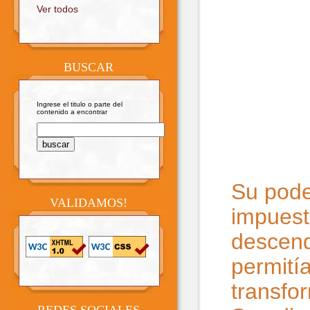
Ver todos
BUSCAR
Ingrese el titulo o parte del
contenido a encontrar
Su poder
VALIDAMOS!
impuest
descend
permitía
transfo