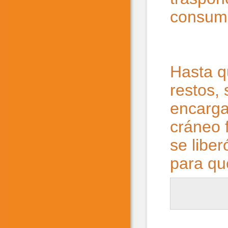
consumi
Hasta q
restos,
encarga
cráneo 
se liber
para qu