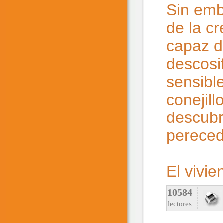
Sin emb
de la cr
capaz d
descosi
sensibl
conejill
descubri
pereced
El vivie
10584
lectores