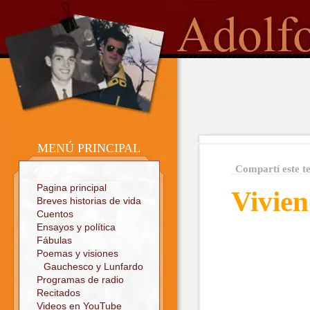
o
Sitio oficial
MENÚ PRINCIPAL
Compartí este t
Pagina principal
Vivie
Breves historias de vida
Cuentos
Ensayos y política
Fábulas
Poemas y visiones
Gauchesco y Lunfardo
Programas de radio
Recitados
Videos en YouTube