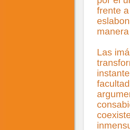
por el u
frente a
eslabon
manera 
Las imá
transfo
instant
faculta
argument
consabi
coexist
inmensu