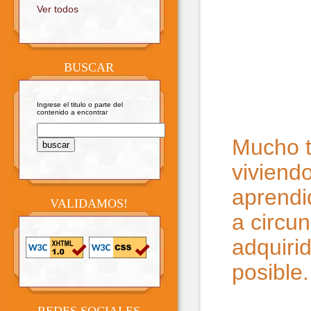
Ver todos
BUSCAR
Ingrese el titulo o parte del
contenido a encontrar
Mucho t
viviend
aprendi
VALIDAMOS!
a circun
adquirid
posible.