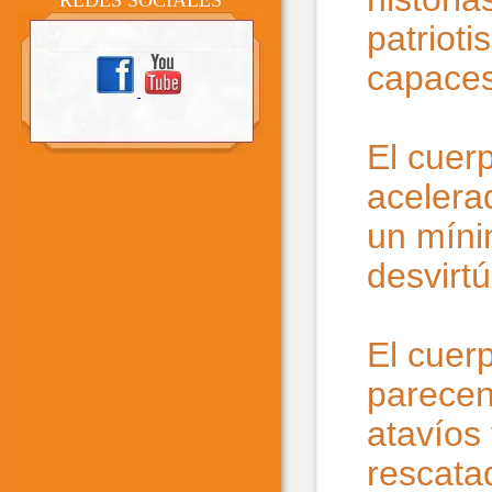
REDES SOCIALES
patriot
capaces
El cuer
acelera
un míni
desvirtú
El cuer
parecen 
atavíos 
rescatad