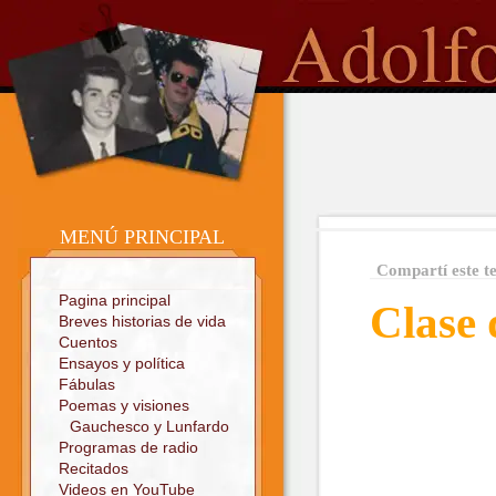
o
Sitio oficial
MENÚ PRINCIPAL
Compartí este t
Pagina principal
Clase 
Breves historias de vida
Cuentos
Ensayos y política
Fábulas
Poemas y visiones
Gauchesco y Lunfardo
Programas de radio
Recitados
Videos en YouTube