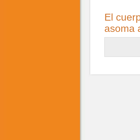
El cuer
asoma 