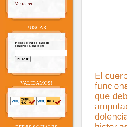
Ver todos
BUSCAR
Ingrese el titulo o parte del
contenido a encontrar
El cuer
VALIDAMOS!
funcion
que deb
amputac
dolenci
histori