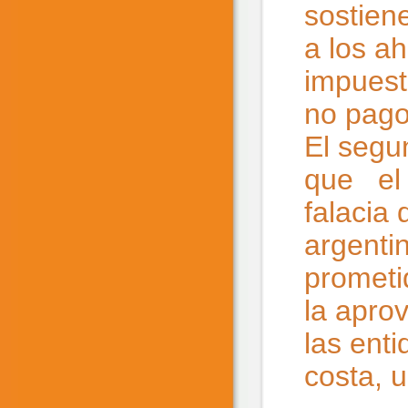
sostien
a los ah
impuest
no pago
El segu
que el 
falacia
argenti
prometid
la apro
las ent
costa, 