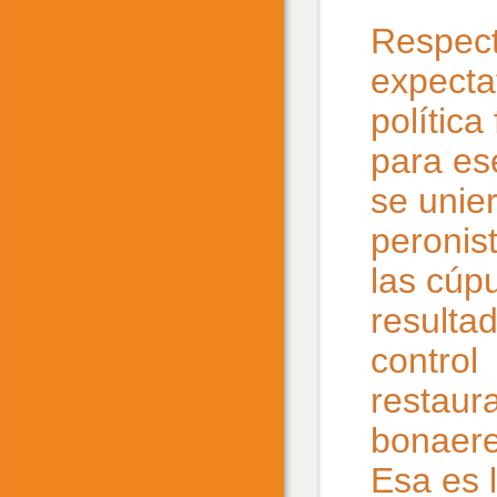
Respect
expecta
polític
para es
se unier
peronis
las cúp
resultad
control
restaur
bonaere
Esa es 