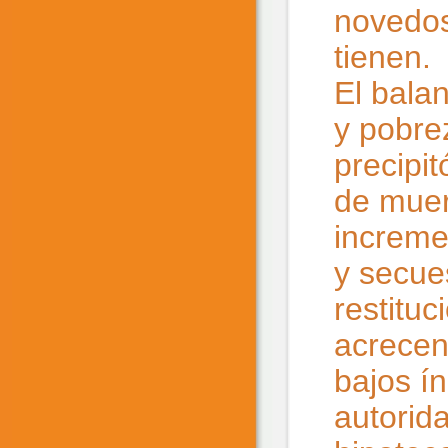
novedos
tienen.
El balan
y pobre
precipi
de muer
increme
y secue
restitu
acrecen
bajos í
autorid