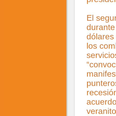
El segu
durante
dólares
los com
servicio
“convoc
manifes
puntero
recesión
acuerdo
veranit