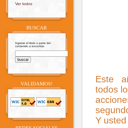
Ver todos
BUSCAR
Ingrese el titulo o parte del
contenido a encontrar
Este añ
VALIDAMOS!
todos l
accione
segundo
Y usted