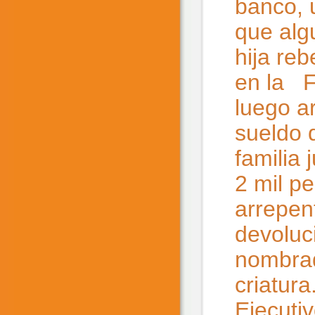
banco, 
que alg
hija reb
en la F
luego a
sueldo 
familia
2 mil pe
arrepen
devoluci
nombrad
criatur
Ejecutiv