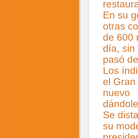
restaur
En su g
otras c
de 600 
día, sin
pasó de
Los índ
el Gran
nuevo g
dándole
Se dist
su mode
preside