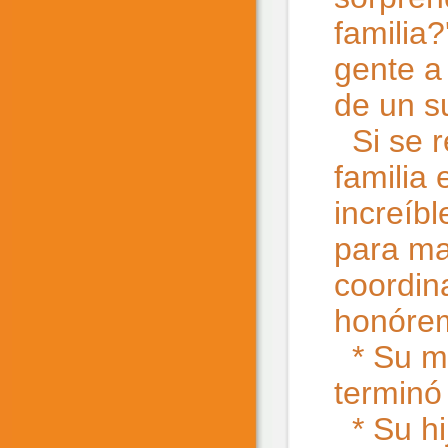
familia
gente a 
de un s
Si se r
familia 
increíb
para ma
coordin
honóre
* Su ma
terminó
* Su hi