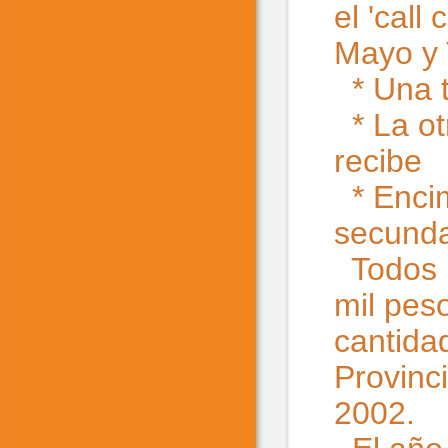
el 'call
Mayo y
* Una t
* La otr
recibe 
* Encim
secunda
Todos l
mil pes
cantida
Provinc
2002.