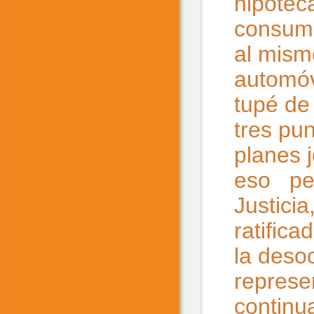
hipotec
consumo
al mism
automóv
tupé de
tres pu
planes 
eso per
Justici
ratifica
la deso
represe
continu