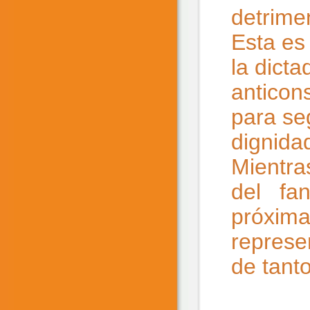
detrime
Esta es
la dict
anticon
para se
dignida
Mientra
del fan
próxima
represe
de tant