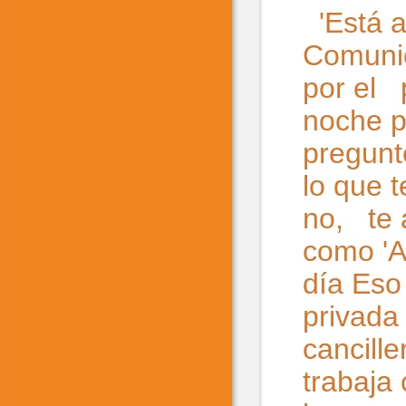
'Está a
Comunic
por el p
noche po
pregunt
lo que t
no, te 
como 'An
día Eso
privada
cancill
trabaja