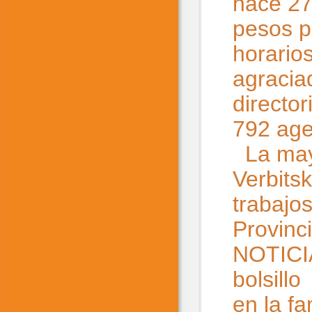
hace 27
pesos p
horario
agracia
directo
792 age
La mayo
Verbits
trabajo
Provinc
NOTICIA
bolsill
en la f