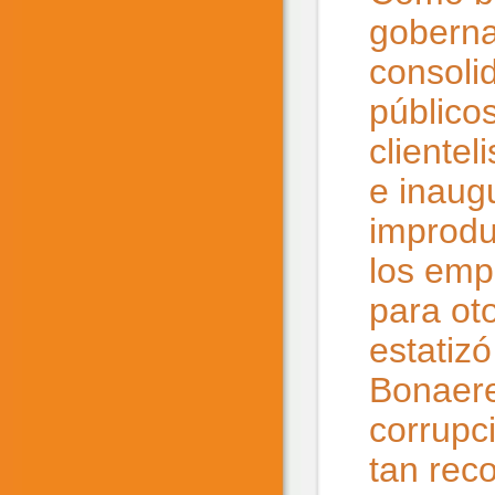
goberna
consoli
público
cliente
e inaug
improdu
los emp
para ot
estatizó
Bonaeren
corrupc
tan reco