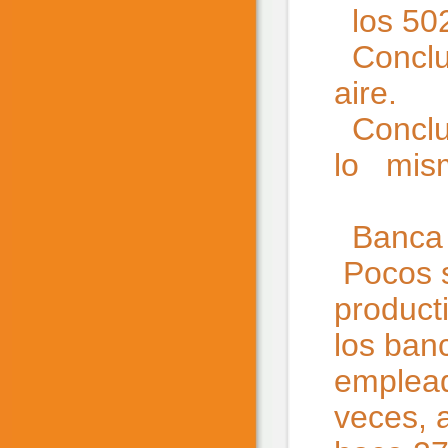
los 50
Conclus
aire.
Conclus
lo mis
Banca 
Pocos s
producti
los ban
emplead
veces, a