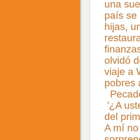
una sue
país se
hijas, 
restaura
finanza
olvidó d
viaje a
pobres 
Pecado
'¿A uste
del prim
A mí no 
sorpren