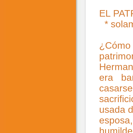
EL PAT
* sola
¿Cómo h
patrimo
Hermana
era bañ
casarse
sacrific
usada de
esposa,
humilde