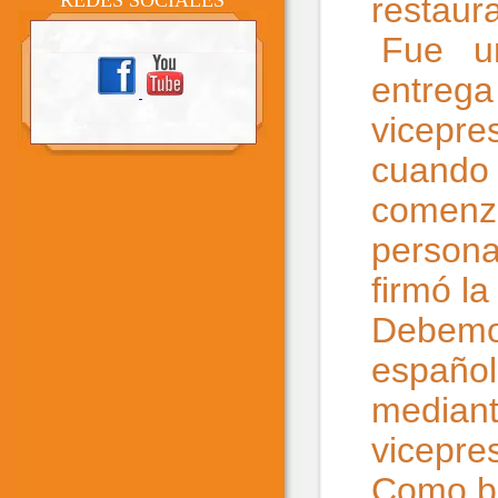
REDES SOCIALES
restaur
Fue uno
entrega
vicepre
cuando 
comenzó
persona
firmó la
Debemos
español
mediant
vicepre
Como bu