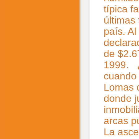
típica 
últimas
país. A
declara
de $2.6
1999. ¿
cuando 
Lomas d
donde j
inmobili
arcas p
La asce