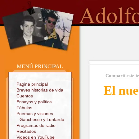
o
Sitio oficial
MENÚ PRINCIPAL
Compartí este t
Pagina principal
El nue
Breves historias de vida
Cuentos
Ensayos y política
Fábulas
Poemas y visiones
Gauchesco y Lunfardo
Programas de radio
Recitados
Videos en YouTube