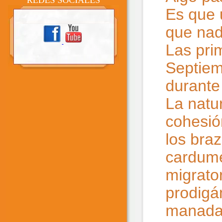
REDES SOCIALES
Es que 
que nad
Las pri
Septiem
durante
La natu
cohesió
los braz
cardume
migrato
prodigá
manadas