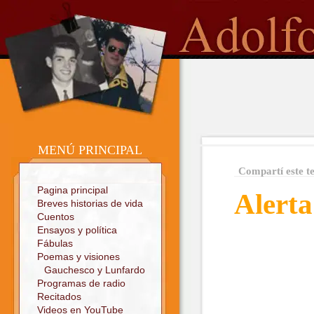
o
Sitio oficial
MENÚ PRINCIPAL
Compartí este t
Pagina principal
Alert
Breves historias de vida
Cuentos
Ensayos y política
Fábulas
Poemas y visiones
Gauchesco y Lunfardo
Programas de radio
Recitados
Videos en YouTube