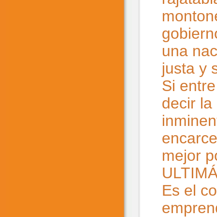
montone
gobiern
una nac
justa y
Si entre
decir l
inminen
encarce
mejor p
ULTIM
Es el c
emprend