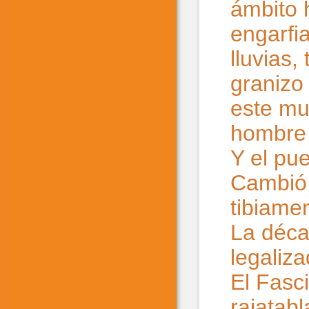
ámbito 
engarfia
lluvias
granizo
este mu
hombre 
Y el pu
Cambió 
tibiamen
La déca
legaliza
El Fasci
rajatab