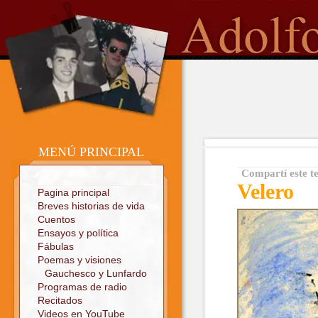
o
Sitio oficial
MENÚ PRINCIPAL
Compartí este t
Velero
Pagina principal
Breves historias de vida
Cuentos
Ensayos y política
Fábulas
Poemas y visiones
Gauchesco y Lunfardo
Programas de radio
Recitados
Videos en YouTube