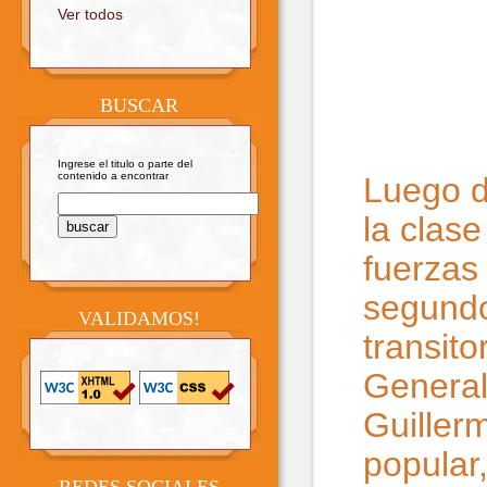
Ver todos
BUSCAR
Ingrese el titulo o parte del
contenido a encontrar
Luego d
la clase
fuerzas
segundo 
VALIDAMOS!
transito
General
Guiller
popular