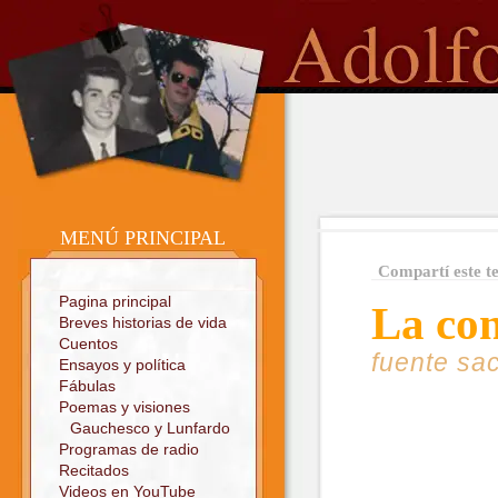
o
Sitio oficial
MENÚ PRINCIPAL
Compartí este t
Pagina principal
La con
Breves historias de vida
Cuentos
fuente sa
Ensayos y política
Fábulas
Poemas y visiones
Gauchesco y Lunfardo
Programas de radio
Recitados
Videos en YouTube