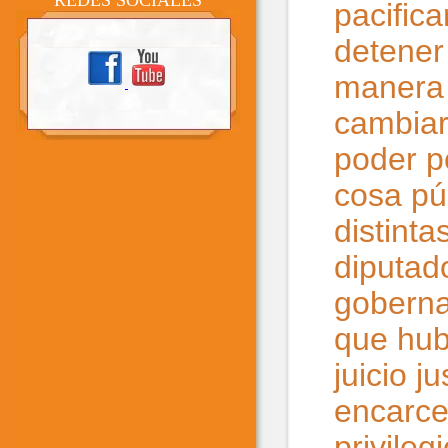
REDES SOCIALES
pacifica
detener
manera 
cambiar
poder po
cosa pú
distint
diputad
goberna
que hubi
juicio 
encarce
privilegi