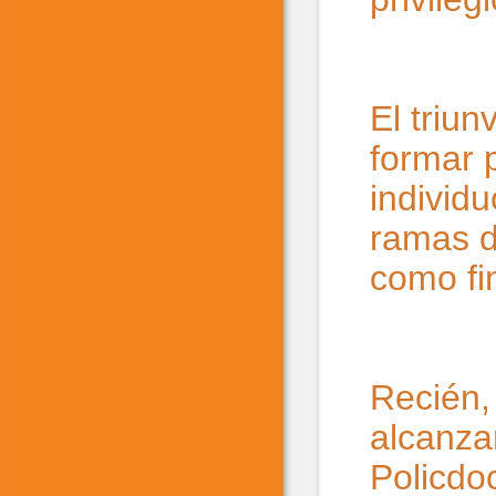
El triun
formar 
individ
ramas d
como fin
Recién, 
alcanzar
Policdo