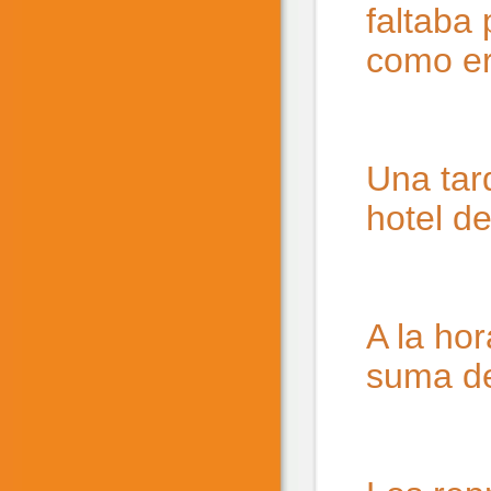
faltaba 
como era
Una tard
hotel de
A la hor
suma de