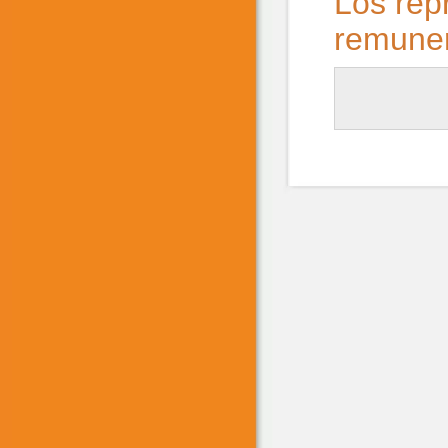
Los repr
remuner