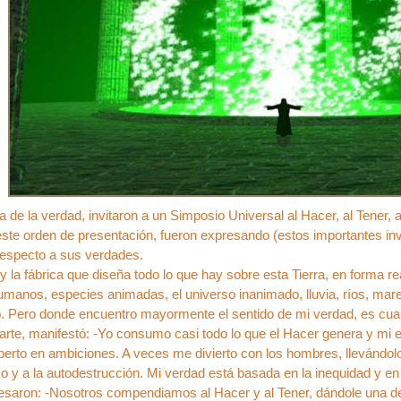
ma de la verdad, invitaron a un Simposio Universal al Hacer, al Tener, 
ste orden de presentación, fueron expresando (estos importantes in
respecto a sus verdades.
y la fábrica que diseña todo lo que hay sobre esta Tierra, en forma rea
humanos, especies animadas, el universo inanimado, lluvia, ríos, ma
jo. Pero donde encuentro mayormente el sentido de mi verdad, es cua
parte, manifestó: -Yo consumo casi todo lo que el Hacer genera y mi
erto en ambiciones. A veces me divierto con los hombres, llevándolos 
mo y a la autodestrucción. Mi verdad está basada en la inequidad y e
saron: -Nosotros compendiamos al Hacer y al Tener, dándole una defo