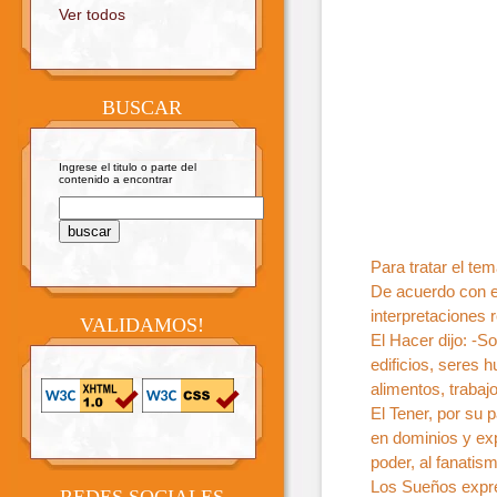
Ver todos
BUSCAR
Ingrese el titulo o parte del
contenido a encontrar
Para tratar el te
De acuerdo con e
interpretaciones 
VALIDAMOS!
El Hacer dijo: -So
edificios, seres 
alimentos, traba
El Tener, por su 
en dominios y exp
poder, al fanatis
Los Sueños expre