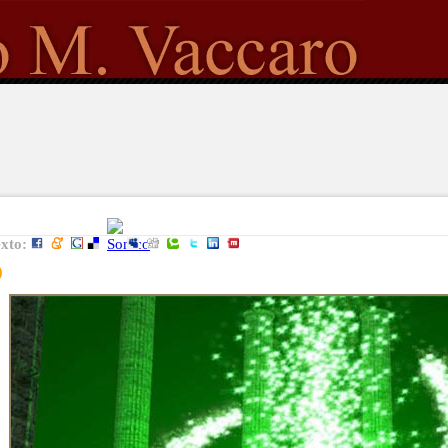
exto:
o