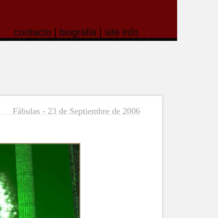
contacto
|
biografia
|
site info
Fábulas - 23 de Septiembre de 2006