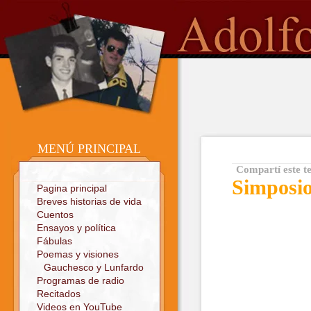
o
Sitio oficial
MENÚ PRINCIPAL
Compartí este t
Simposi
Pagina principal
Breves historias de vida
Cuentos
Ensayos y política
Fábulas
Poemas y visiones
Gauchesco y Lunfardo
Programas de radio
Recitados
Videos en YouTube