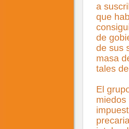
a suscri
que habí
consigu
de gobi
de sus 
masa de
tales d
El grup
miedos 
impuest
precari