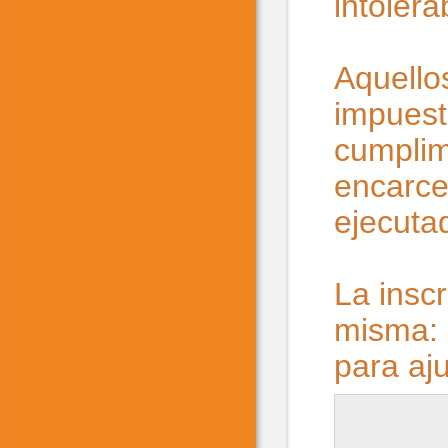
intolera
Aquello
impuest
cumplim
encarce
ejecuta
La insc
misma: 
para aju