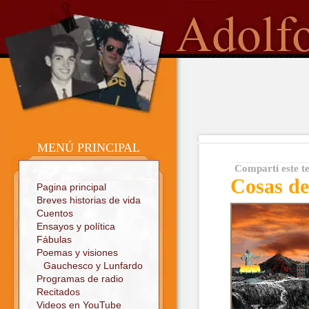
o
Sitio oficial
MENÚ PRINCIPAL
Compartí este t
Cosas de
Pagina principal
Breves historias de vida
Cuentos
Ensayos y política
Fábulas
Poemas y visiones
Gauchesco y Lunfardo
Programas de radio
Recitados
Videos en YouTube