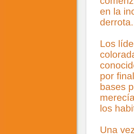
comenza
en la in
derrota.
Los líde
colorada
conocid
por fin
bases p
merecía
los hab
Una vez