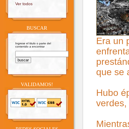
Ver todos
BUSCAR
Era un 
Ingrese el titulo o parte del
contenido a encontrar
enfrent
prestán
que se 
VALIDAMOS!
Hubo ép
verdes, 
Mientra