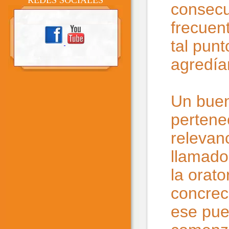
REDES SOCIALES
consecu
frecuen
tal punt
agredía
Un buen
pertene
relevanc
llamado
la orato
concrec
ese pue