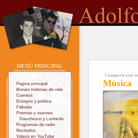
o
Sitio oficial
MENÚ PRINCIPAL
Compartí este t
Música
Pagina principal
Breves historias de vida
Cuentos
Ensayos y política
Fábulas
Poemas y visiones
Gauchesco y Lunfardo
Programas de radio
Recitados
Videos en YouTube