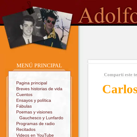
o
Sitio oficial
MENÚ PRINCIPAL
Compartí este t
Pagina principal
Carlo
Breves historias de vida
Cuentos
Ensayos y política
Fábulas
Poemas y visiones
Gauchesco y Lunfardo
Programas de radio
Recitados
Videos en YouTube