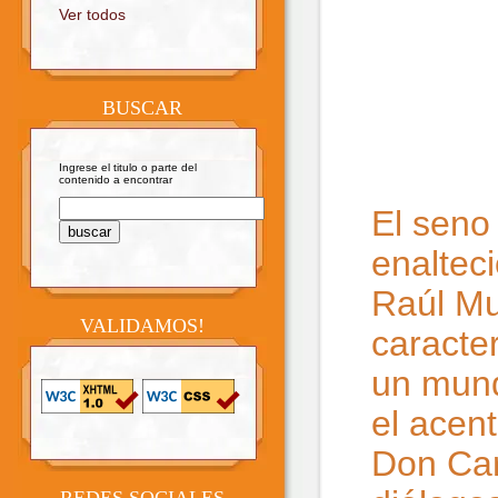
Ver todos
BUSCAR
Ingrese el titulo o parte del
contenido a encontrar
El seno
enalteci
Raúl Mu
VALIDAMOS!
caracter
un mund
el acen
Don Car