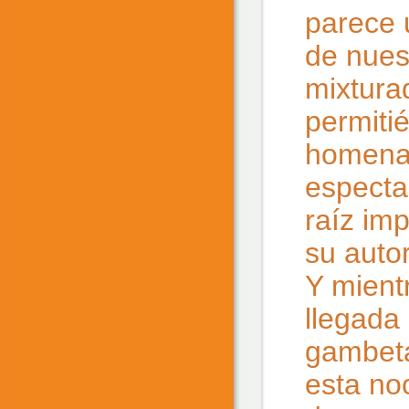
parece 
de nues
mixturad
permiti
homenaj
especta
raíz im
su autor
Y mient
llegada
gambeta
esta no