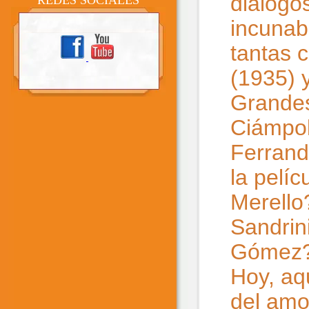
diálogo
REDES SOCIALES
incunabl
tantas c
(1935) 
Grandes
Ciámpol
Ferrandi
la pelí
Merello
Sandrin
Gómez?
Hoy, aq
del amo