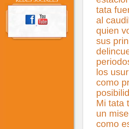
REDES SOCIALES
tata fu
al caud
quien vo
sus pri
delincu
periodos
los usu
como pr
posibil
Mi tata 
un mise
como es