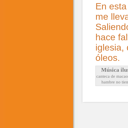
En esta 
me llev
Saliendo
hace fa
iglesia
óleos.
Música ilu
canteca de macao 
hambre no tie