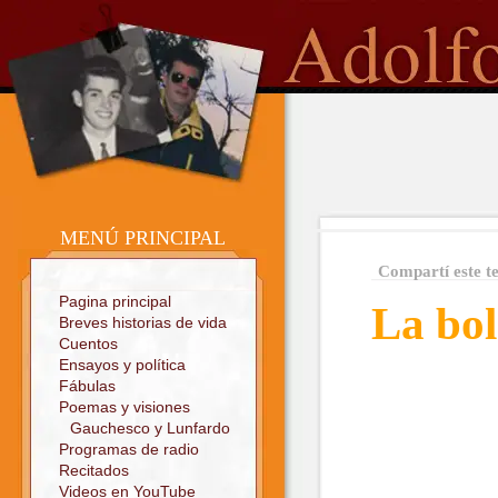
o
Sitio oficial
MENÚ PRINCIPAL
Compartí este t
Pagina principal
La bol
Breves historias de vida
Cuentos
Ensayos y política
Fábulas
Poemas y visiones
Gauchesco y Lunfardo
Programas de radio
Recitados
Videos en YouTube