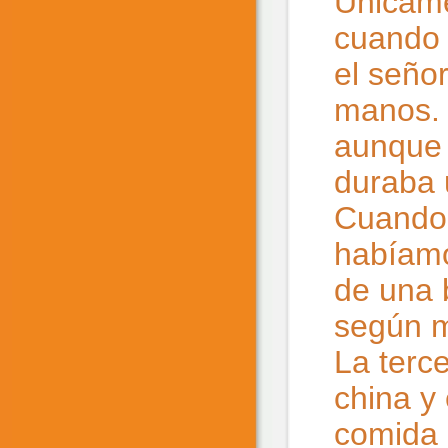
Únicame
cuando 
el seño
manos. 
aunque 
duraba
Cuando 
habíamo
de una 
según m
La terc
china y
comida 