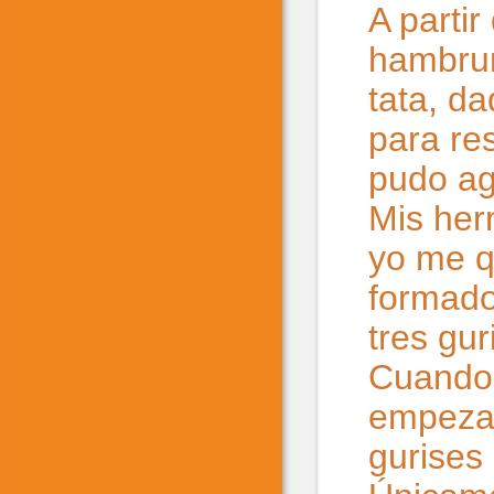
A parti
hambruna
tata, d
para re
pudo agu
Mis her
yo me q
formado
tres gur
Cuando 
empezam
gurises