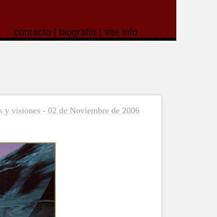
contacto
|
biografia
|
site info
 y visiones - 02 de Noviembre de 2006