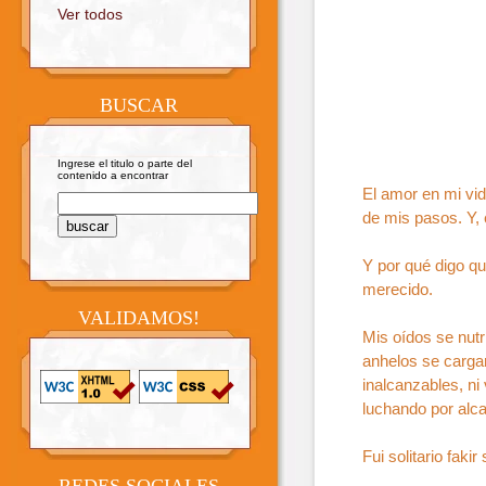
Ver todos
BUSCAR
Ingrese el titulo o parte del
contenido a encontrar
El amor en mi vi
de mis pasos. Y, 
Y por qué digo q
merecido.
VALIDAMOS!
Mis oídos se nutr
anhelos se cargar
inalcanzables, n
luchando por alc
Fui solitario faki