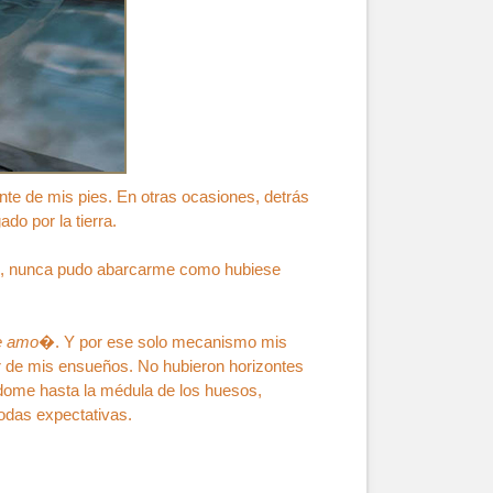
e de mis pies. En otras ocasiones, detrás
do por la tierra.
ío, nunca pudo abarcarme como hubiese
e amo
�. Y por ese solo mecanismo mis
or de mis ensueños. No hubieron horizontes
ndome hasta la médula de los huesos,
odas expectativas.