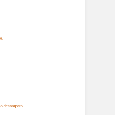
r.
rno desamparo.