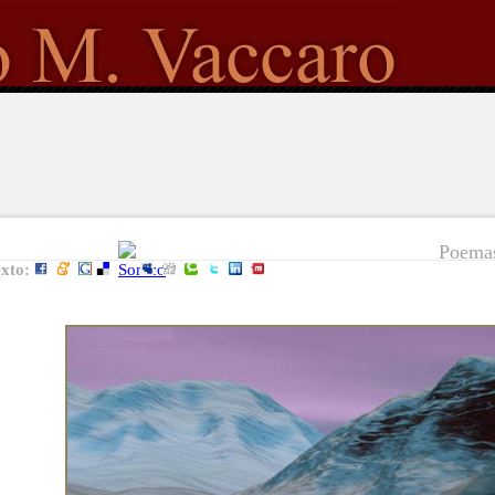
Poemas
exto: