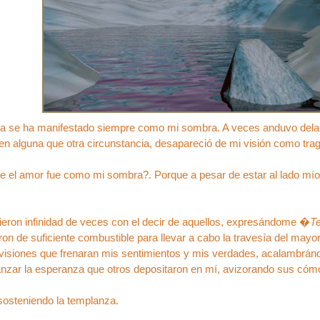
da se ha manifestado siempre como mi sombra. A veces anduvo delant
en alguna que otra circunstancia, desapareció de mi visión como traga
ue el amor fue como mi sombra?. Porque a pesar de estar al lado m
ieron infinidad de veces con el decir de aquellos, expresándome �
T
on de suficiente combustible para llevar a cabo la travesía del may
i visiones que frenaran mis sentimientos y mis verdades, acalambrá
anzar la esperanza que otros depositaron en mí, avizorando sus cóm
r sosteniendo la templanza.