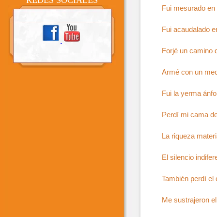
REDES SOCIALES
Fui mesurado en 
Fui acaudalado en
Forjé un camino 
Armé con un meca
Fui la yerma ánf
Perdí mi cama de
La riqueza mater
El silencio indif
También perdí el
Me sustrajeron e