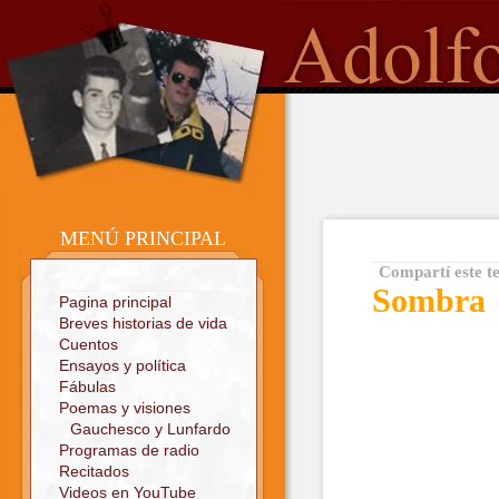
o
Sitio oficial
MENÚ PRINCIPAL
Compartí este t
Sombra
Pagina principal
Breves historias de vida
Cuentos
Ensayos y política
Fábulas
Poemas y visiones
Gauchesco y Lunfardo
Programas de radio
Recitados
Videos en YouTube