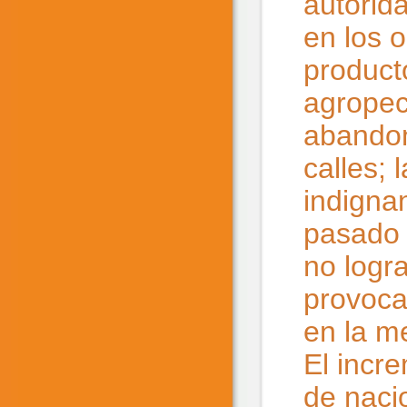
autorid
en los o
product
agropec
abandon
calles;
indigna
pasado 
no logra
provoca
en la me
El incr
de naci