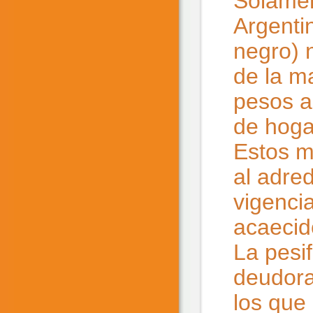
Solamen
Argenti
negro) n
de la m
pesos a 
de hoga
Estos m
al adre
vigenci
acaecid
La pesi
deudora
los que