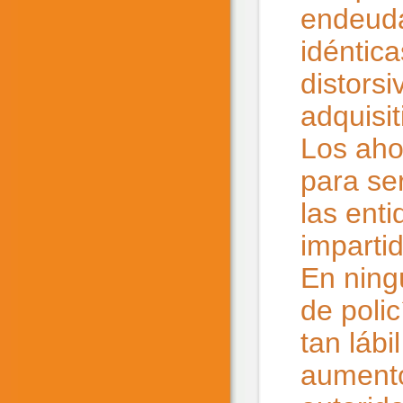
endeuda
idéntic
distorsi
adquisit
Los aho
para se
las ent
impartid
En ning
de polic
tan lábi
aumento