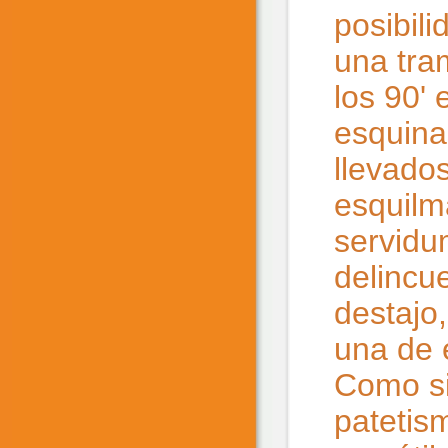
posibili
una tra
los 90'
esquina
llevado
esquilm
servidum
delincue
destajo
una de 
Como si
patetis