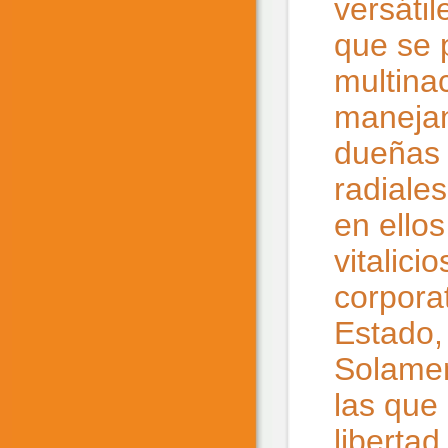
versáti
que se 
multina
manejan
dueñas 
radiale
en ello
vitalici
corporat
Estado, 
Solamen
las que 
libertad