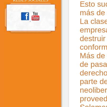
REDES SOCIALES
Esto su
más de 
La clas
empresa
destrui
conform
Más de 
de pasa
derecho
parte d
neolibe
proveed