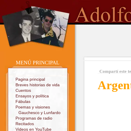
o
Sitio oficial
MENÚ PRINCIPAL
Compartí este t
Pagina principal
Argent
Breves historias de vida
Cuentos
Ensayos y política
Fábulas
Poemas y visiones
Gauchesco y Lunfardo
Programas de radio
Recitados
Videos en YouTube