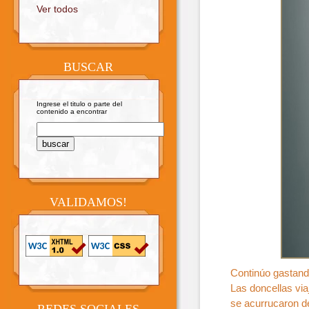
Ver todos
BUSCAR
Ingrese el titulo o parte del
contenido a encontrar
VALIDAMOS!
Continúo gastando
Las doncellas via
se acurrucaron de