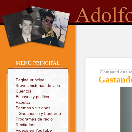
o
Sitio oficial
MENÚ PRINCIPAL
Compartí este t
Gastand
Pagina principal
Breves historias de vida
Cuentos
Ensayos y política
Fábulas
Poemas y visiones
Gauchesco y Lunfardo
Programas de radio
Recitados
Videos en YouTube