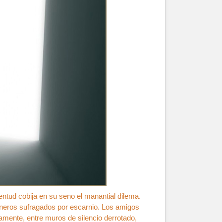
ntud cobija en su seno el manantial dilema.
dineros sufragados por escarnio. Los amigos
iamente, entre muros de silencio derrotado,