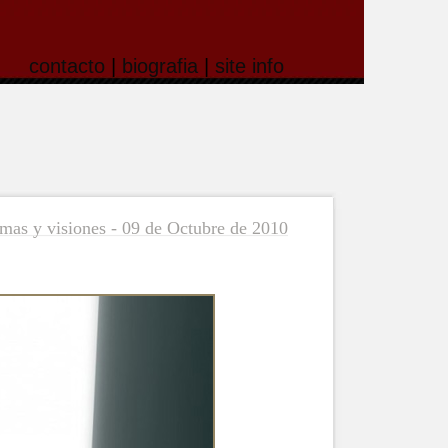
contacto
|
biografia
|
site info
mas y visiones - 09 de Octubre de 2010