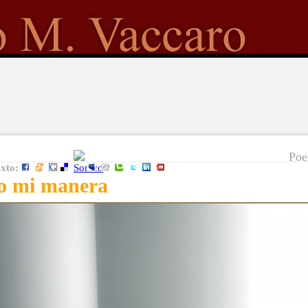
Poe
exto:
o mi manera