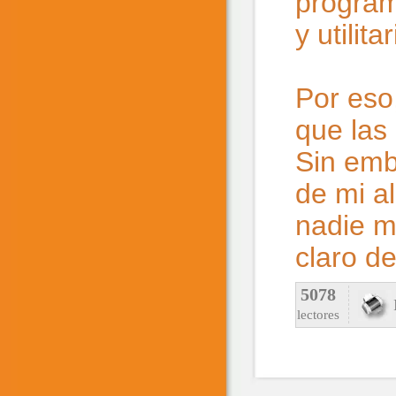
program
y utilita
Por eso
que las
Sin emb
de mi a
nadie me
claro d
5078
lectores