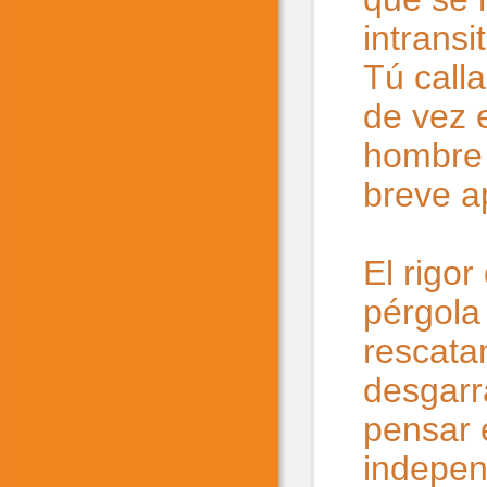
intransi
Tú call
de vez 
hombre 
breve a
El rigor
pérgola
rescata
desgarr
pensar 
indepen