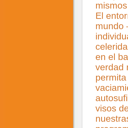
mismos 
El ento
mundo –
individ
celerid
en el b
verdad 
permita 
vaciami
autosuf
visos d
nuestra