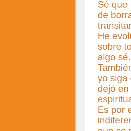
Sé que 
de borr
transita
He evol
sobre t
algo sé.
También
yo siga
dejó en
espiritu
Es por 
indifer
que se 