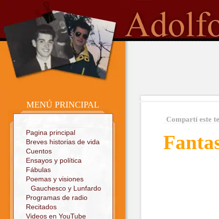
o
Sitio oficial
MENÚ PRINCIPAL
Compartí este t
Pagina principal
Fanta
Breves historias de vida
Cuentos
Ensayos y política
Fábulas
Poemas y visiones
Gauchesco y Lunfardo
Programas de radio
Recitados
Videos en YouTube