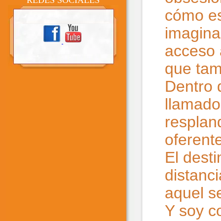
REDES SOCIALES
cómo es
imagina
acceso 
que tam
Dentro d
llamado
respland
oferente
El dest
distanci
aquel s
Y soy c