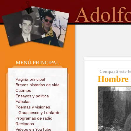
o
Sitio oficial
MENÚ PRINCIPAL
Compartí este t
Hombre 
Pagina principal
Breves historias de vida
Cuentos
Ensayos y política
Fábulas
Poemas y visiones
Gauchesco y Lunfardo
Programas de radio
Recitados
Videos en YouTube