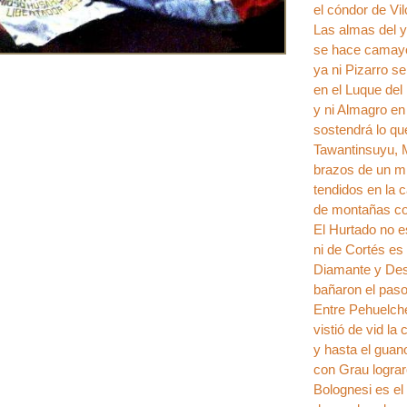
el cóndor de V
Las almas del 
se hace camayo
ya ni Pizarro s
en el Luque del
y ni Almagro en
sostendrá lo qu
Tawantinsuyu,
brazos de un m
tendidos en la 
de montañas c
El Hurtado no 
ni de Cortés es 
Diamante y De
bañaron el paso
Entre Pehuelch
vistió de vid la
y hasta el guano
con Grau lograr
Bolognesi es el