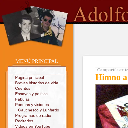
o
Sitio oficial
MENÚ PRINCIPAL
Compartí este t
Himno al
Pagina principal
Breves historias de vida
Cuentos
Ensayos y política
Fábulas
Poemas y visiones
Gauchesco y Lunfardo
Programas de radio
Recitados
Videos en YouTube