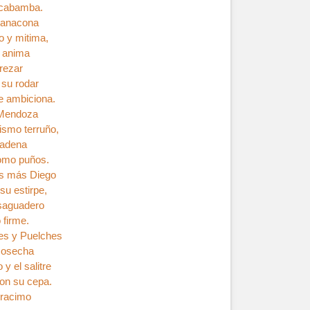
ilcabamba.
yanacona
 y mitima,
e anima
 rezar
 su rodar
e ambiciona.
 Mendoza
ismo terruño,
cadena
omo puños.
es más Diego
su estirpe,
saguadero
 firme.
es y Puelches
 cosecha
 y el salitre
on su cepa.
 racimo