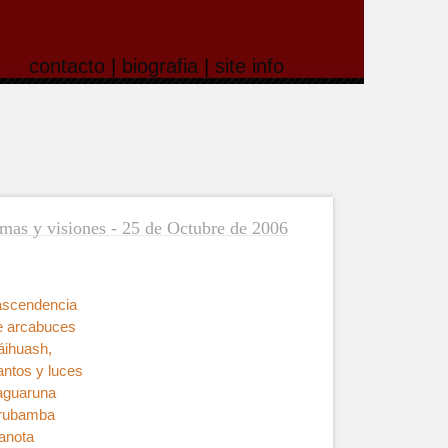
contacto
|
biografia
|
site info
mas y visiones - 25 de Octubre de 2006
rascendencia
e arcabuces
áihuash,
ntos y luces
aguaruna
Urubamba
canota