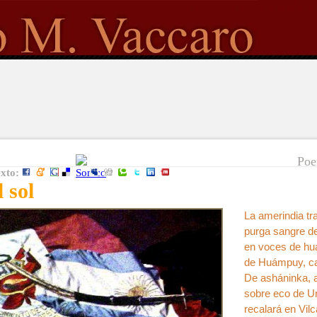
Poe
exto:
 sol
La amerindia t
purga sangre d
en voces de hu
de Huámpuy, ca
De asháninka, 
sobre eco de 
recalará en Vil