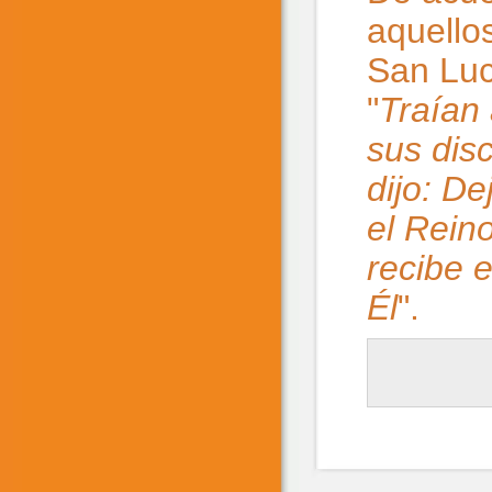
aquello
San Luc
"
Traían 
sus dis
dijo: D
el Reino
recibe 
Él
".