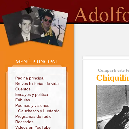
o
Sitio oficial
MENÚ PRINCIPAL
Compartí este t
Chiquilí
Pagina principal
Breves historias de vida
Cuentos
Ensayos y política
Fábulas
Poemas y visiones
Gauchesco y Lunfardo
Programas de radio
Recitados
Videos en YouTube