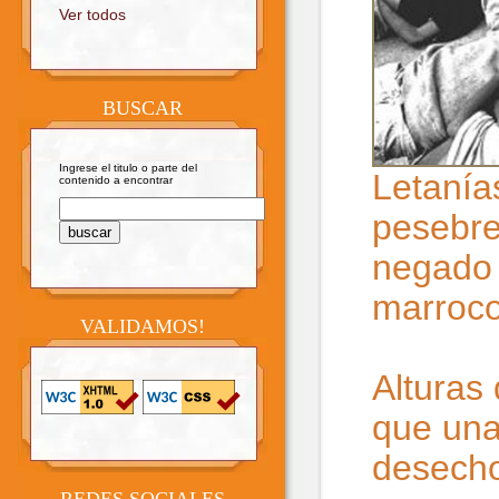
Ver todos
BUSCAR
Ingrese el titulo o parte del
Letanía
contenido a encontrar
pesebre
negado 
marroco
VALIDAMOS!
Alturas 
que una
desecho