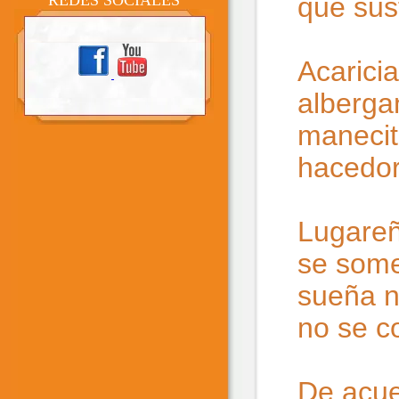
que sus
REDES SOCIALES
Acaricia
alberga
manecit
hacedor
Lugareñ
se some
sueña n
no se c
De acuer